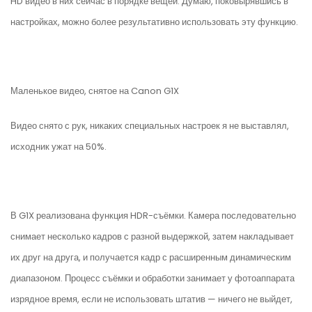
HD видео в них сейчас в порядке вещей. Думаю, поковырявшись в
настройках, можно более результативно использовать эту функцию.
Маленькое видео, снятое на Canon G1X
Видео снято с рук, никаких специальных настроек я не выставлял,
исходник ужат на 50%.
В G1X реализована функция HDR-съёмки. Камера последовательно
снимает несколько кадров с разной выдержкой, затем накладывает
их друг на друга, и получается кадр с расширенным динамическим
диапазоном. Процесс съёмки и обработки занимает у фотоаппарата
изрядное время, если не использовать штатив — ничего не выйдет,