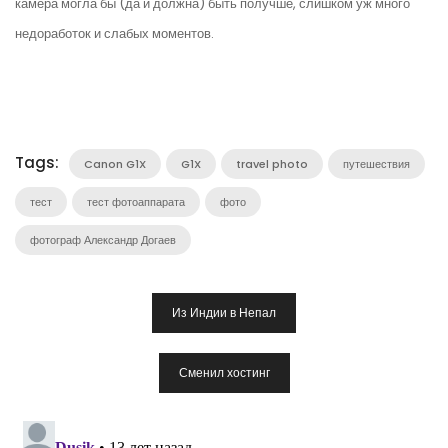
камера могла бы (да и должна) быть получше, слишком уж много
недоработок и слабых моментов.
Tags:
Canon G1X
G1X
travel photo
путешествия
тест
тест фотоаппарата
фото
фотограф Александр Догаев
Навигация
Из Индии в Непал
По
Записям
Сменил хостинг