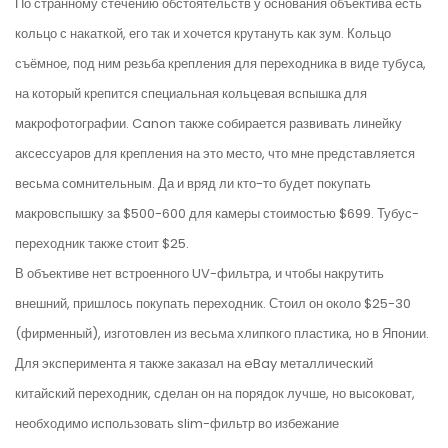
По странному стечению обстоятельств у основания объектива есть
кольцо с накаткой, его так и хочется крутануть как зум. Кольцо
съёмное, под ним резьба крепления для переходника в виде тубуса,
на который крепится специальная кольцевая вспышка для
макрофотографии. Canon также собирается развивать линейку
аксессуаров для крепления на это место, что мне представляется
весьма сомнительным. Да и вряд ли кто-то будет покупать
макровспышку за $500-600 для камеры стоимостью $699. Тубус-
переходник также стоит $25.
В объективе нет встроенного UV-фильтра, и чтобы накрутить
внешний, пришлось покупать переходник. Стоил он около $25-30
(фирменный), изготовлен из весьма хлипкого пластика, но в Японии.
Для эксперимента я также заказал на eBay металлический
китайский переходник, сделан он на порядок лучше, но высоковат,
необходимо использовать slim-фильтр во избежание