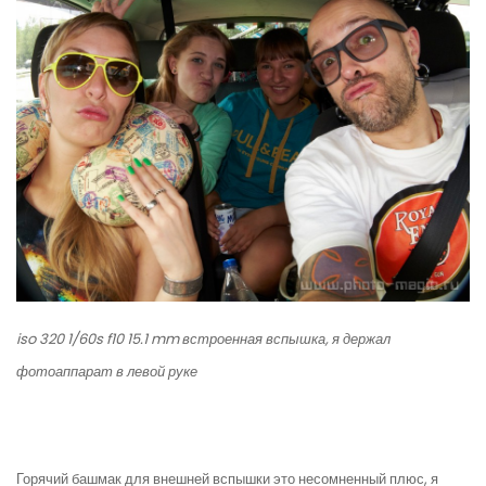
iso 320 1/60s f10 15.1 mm встроенная вспышка, я держал
фотоаппарат в левой руке
Горячий башмак для внешней вспышки это несомненный плюс, я