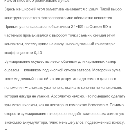
PowerShot S100 реализовано лучше.
Здесь же широкий угол объектива начинается с 28мм. Такой выбор
конструкторов этого фотоаппарата мне абсолютно непонятен.
Привыкнув пользоваться объективом 24-105 на Canon 5D я
частенько промахивался с выбором точки съёмки, снимая этим
компактом, посему купил на eBay широкоугольный конвертер с
коэффициентом 0,43.
Зуммирование осуществляется обычным для карманных камер
образом — клювиком под кнопкой спуска затвора. Моторочик зума
тоже медленный, пока объектив докрутится до самого длинного
положения — снимать уже нечего, если это конечно не колокольня,
которая никуда не убежит. Абсолютно неясно, что помешало сделать
зум механическим, как на некоторых компактах Panasonic. Помимо
скорости зуммирования такое решение даёт также весьма заметную
экономию аккумулятора, плюс меньше узлов, подверженных износу.